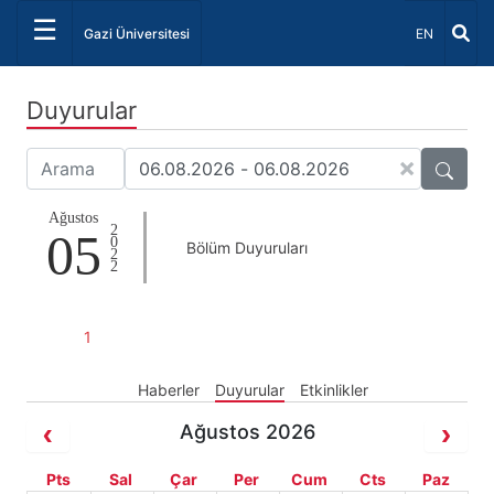
☰
Dil Seçiniz 
Gazi Üniversitesi
EN
Duyurular
×
Ağustos
2022
05
Bölüm Duyuruları
1
Haberler
Duyurular
Etkinlikler
Ağustos 2026
Pts
Sal
Çar
Per
Cum
Cts
Paz